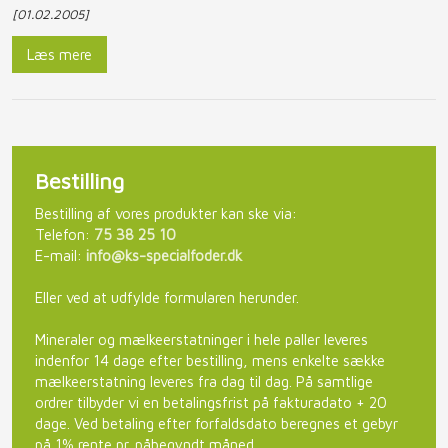
[01.02.2005]
Læs mere
Bestilling​
Bestilling af vores produkter kan ske via:​
Telefon:
75 38 25 10
E-mail:
info@ks-specialfoder.dk
Eller ved at udfylde formularen herunder.​
Mineraler og mælkeerstatninger i hele paller leveres
indenfor 14 dage efter bestilling, mens enkelte sække
mælkeerstatning leveres fra dag til dag. På samtlige
ordrer tilbyder vi en betalingsfrist på fakturadato + 20
dage. Ved betaling efter forfaldsdato beregnes et gebyr
på 1% rente pr. påbegyndt måned.