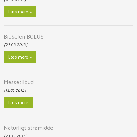
Læs mere »
​BioSelen BOLUS
[27.03.2013]
Læs mere »
​Messetilbud
[15.01.2012]
Læs mere
​Naturligt strømiddel
[23.12.2011]