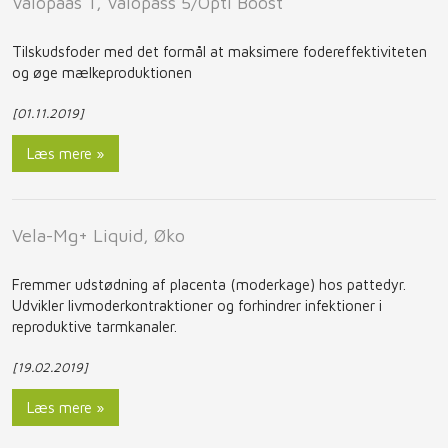
Valopaas 1, Valopass 5/Opti Boost
Tilskudsfoder med det formål at maksimere fodereffektiviteten
og øge mælkeproduktionen
[01.11.2019]
Læs mere »
Vela-Mg+ Liquid, Øko
Fremmer udstødning af placenta (moderkage) hos pattedyr.
Udvikler livmoderkontraktioner og forhindrer infektioner i
reproduktive tarmkanaler.
[19.02.2019]
Læs mere »