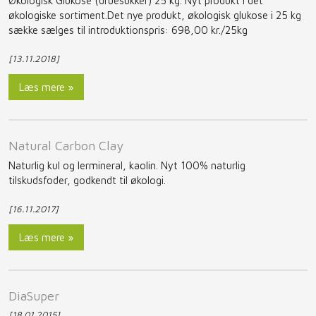
Økologisk Glukose (druesukker) 25 kg. Nyt produkt i det
økologiske sortiment.Det nye produkt, økologisk glukose i 25 kg
sække sælges til introduktionspris: 698,00 kr./25kg
[13.11.2018]
Læs mere »
​Natural Carbon Clay
​Naturlig kul og lermineral, kaolin. Nyt 100% naturlig
tilskudsfoder, godkendt til økologi.
[16.11.2017]
Læs mere »
​DiaSuper
[18.01.2015]