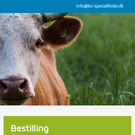
info@ks-specialfoder.dk
Bestilling​