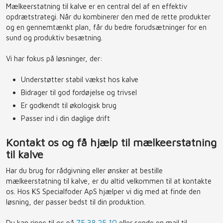
Mælkeerstatning til kalve er en central del af en effektiv
opdrætstrategi. Når du kombinerer den med de rette produkter
og en gennemtænkt plan, får du bedre forudsætninger for en
sund og produktiv besætning.
Vi har fokus på løsninger, der:
Understøtter stabil vækst hos kalve
Bidrager til god fordøjelse og trivsel
Er godkendt til økologisk brug
Passer ind i din daglige drift
Kontakt os og få hjælp til mælkeerstatning
til kalve
Har du brug for rådgivning eller ønsker at bestille
mælkeerstatning til kalve, er du altid velkommen til at kontakte
os. Hos KS Specialfoder ApS hjælper vi dig med at finde den
løsning, der passer bedst til din produktion.
Du kan ringe til os på
75 38 25 10
eller sende en mail til