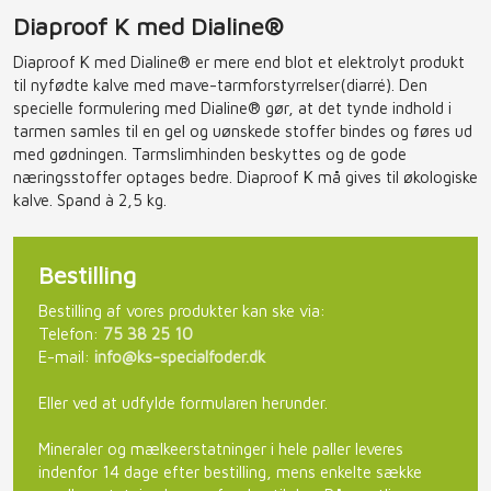
Diaproof K med Dialine®
Diaproof K med Dialine® er mere end blot et elektrolyt produkt
til nyfødte kalve med mave-tarmforstyrrelser(diarré). Den
specielle formulering med Dialine® gør, at det tynde indhold i
tarmen samles til en gel og uønskede stoffer bindes og føres ud
med gødningen. Tarmslimhinden beskyttes og de gode
næringsstoffer optages bedre. Diaproof K må gives til økologiske
kalve. Spand à 2,5 kg.
Bestilling​
Bestilling af vores produkter kan ske via:​
Telefon:
75 38 25 10
E-mail:
info@ks-specialfoder.dk
Eller ved at udfylde formularen herunder.​
Mineraler og mælkeerstatninger i hele paller leveres
indenfor 14 dage efter bestilling, mens enkelte sække